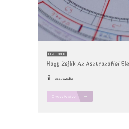
FEATURED
Hogy Zajlik Az Asztrozófiai E
asztrozófia
Olvass tovább